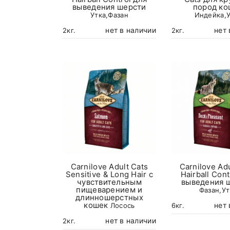
выведения шерсти
пород ко
Утка,Фазан
Индейка,У
нет в наличии
нет 
2кг.
2кг.
Carnilove Adult Cats
Carnilove Adu
Sensitive & Long Hair с
Hairball Cont
чувствительным
выведения 
пищеварением и
Фазан,Ут
длинношерстных
кошек
нет 
6кг.
Лосось
нет в наличии
2кг.