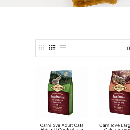
П
Carnilove Adult Cats
Carnilove Lar
Hairball Control для
Cats для к