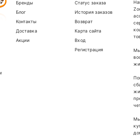
На
Бренды
Статус заказа
Zo
Блог
История заказов
ас
Контакты
Возврат
се
ко
Доставка
Карта сайта
то
Акции
Вход
Регистрация
Мы
во
жи
м
По
сб
жи
пр
че
Мы
ку
до