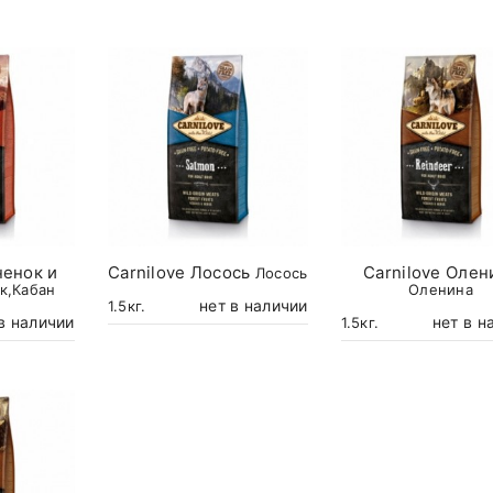
ненок и
Carnilove Лосось
Carnilove Олен
Лосось
к,Кабан
Оленина
нет в наличии
1.5кг.
в наличии
нет в н
1.5кг.