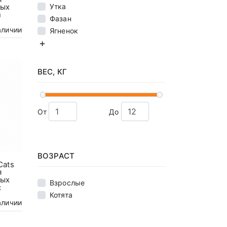
Утка
ных
н
Фазан
аличии
Ягненок
ВЕС, КГ
От
До
ВОЗРАСТ
Cats
я
ных
Взрослые
к
Котята
аличии