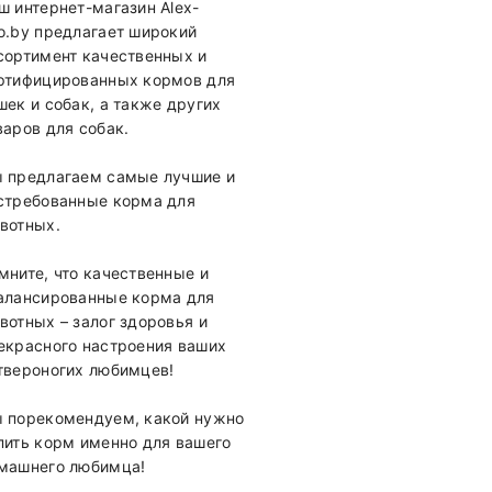
ш интернет-магазин Alex-
o.by предлагает широкий
сортимент качественных и
ртифицированных кормов для
шек и собак, а также других
варов для собак.
 предлагаем самые лучшие и
стребованные корма для
вотных.
мните, что качественные и
алансированные корма для
вотных – залог здоровья и
екрасного настроения ваших
твероногих любимцев!
 порекомендуем, какой нужно
пить корм именно для вашего
машнего любимца!