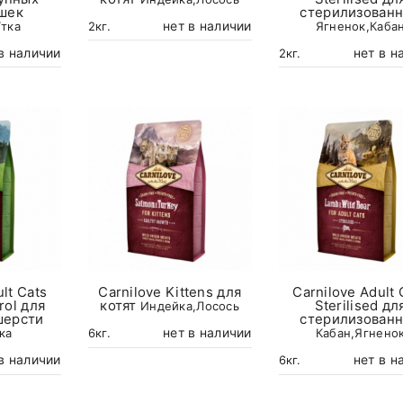
шек
стерилизован
нет в наличии
2кг.
тка
Ягненок,Каба
в наличии
нет в н
2кг.
lt Cats
Carnilove Kittens для
Carnilove Adult 
rol для
котят
Sterilised дл
Индейка,Лосось
шерсти
стерилизован
нет в наличии
6кг.
ка
Кабан,Ягнено
в наличии
нет в н
6кг.