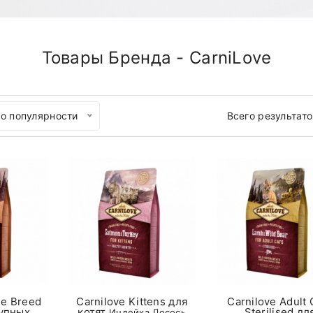
Товары Бренда - CarniLove
о популярности
Всего результат
ge Breed
Carnilove Kittens для
Carnilove Adult 
рупных
котят
Sterilised дл
Индейка,Лосось