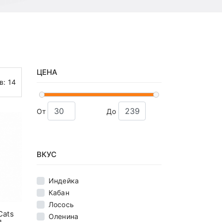
ЦЕНА
ов:
14
От
До
ВКУС
Индейка
Кабан
Лосось
Cats
Оленина
я